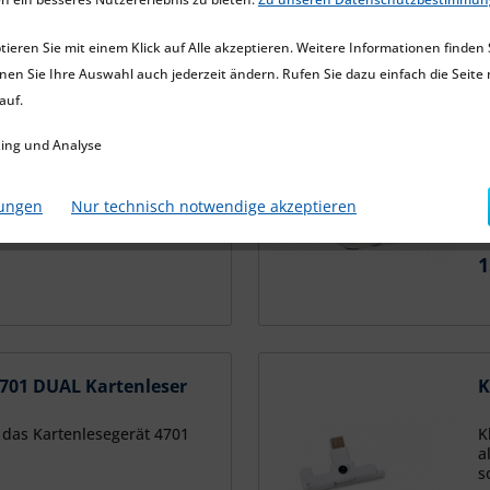
ieren Sie mit einem Klick auf Alle akzeptieren. Weitere Informationen finden 
nen Sie Ihre Auswahl auch jederzeit ändern. Rufen Sie dazu einfach die Seite 
auf.
01 DUAL (USB)
S
L
ing und Analyse
UAL (USB) ist der ideale
S
4701 Dual kombiniert
S
kontaktlose NFC Technologie
lungen
Nur technisch notwendige akzeptieren
1
701 DUAL Kartenleser
K
 das Kartenlesegerät 4701
K
a
s