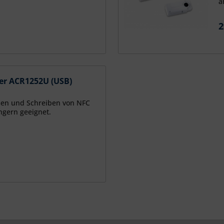
a
2
er ACR1252U (USB)
sen und Schreiben von NFC
ngern geeignet.