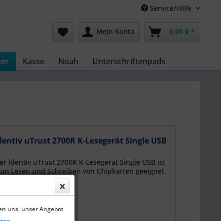
Service/Hilfe
Mein Konto
0,00 € *
ser
Kasse
Noah
Unterschriftenpads
dentiv uTrust 2700R K-Lesegerät Single USB
er Identiv uTrust 2700R K-Lesegerät Single USB ist
um Lesen und Schreiben von Chipkarten geeignet.
fen uns, unser Angebot
0,00 € *
gen.