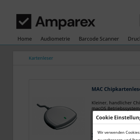
Home
Audiometrie
Barcode Scanner
Druc
Kartenleser
MAC Chipkartenlese
Kleiner, handlicher Ch
macOS Betriebssystem
Cookie Einstellu
Wir verwenden Cookies.
30,00 € *
zu verbessern und Ihne