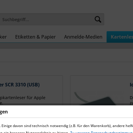
ker
Etiketten & Papier
Anmelde-Medien
Kartenle
r SCR 3310 (USB)
I
ipkartenleser für Apple
D
e.
z
ngen
 Einige davon sind technisch notwendig (z.B. für den Warenkorb), andere hel
4
n ein besseres Nutzererlebnis zu bieten.
Zu unseren Datenschutzbestimmun