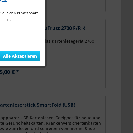
Sie in den Privatsphäre-
mit der
tandfuß für Cloud/uTrust 2700 F/R K-
esegerät
chwerer Standfuß für das Kartenlesegerät 2700
INGLE.
Alle Akzeptieren
5,00 € *
artenleserstick SmartFold (USB)
lappbarer USB Kartenleser. Geeignet für neue und
lte Gesundheitskarten, Krankenversichertenkarten
owie zum lesen und schreiben von hier im Shop