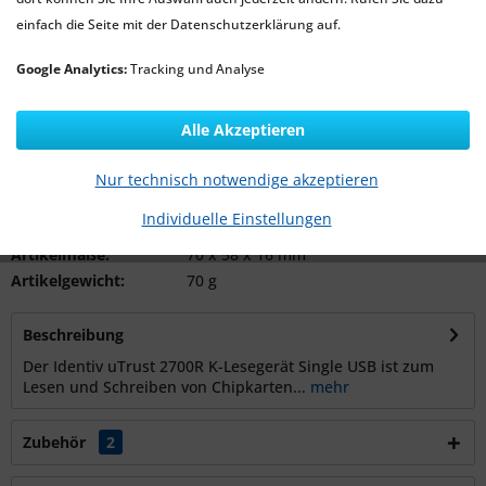
40,00 € *
einfach die Seite mit der Datenschutzerklärung auf.
*zzgl. MwSt.
Google Analytics:
Tracking und Analyse
Lieferzeit 1-3 Werktage
Alle Akzeptieren
In den
Warenkorb
Nur technisch notwendige akzeptieren
Merken
Individuelle Einstellungen
Artikel-Nr.:
HEG-UTRUST-2700R
Artikelmaße:
70 x 58 x 16 mm
Artikelgewicht:
70 g
Beschreibung
Der Identiv uTrust 2700R K-Lesegerät Single USB ist zum
Lesen und Schreiben von Chipkarten...
mehr
Zubehör
2